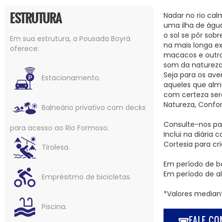
ESTRUTURA
Nadar no rio cal
uma ilha de águ
o sol se pôr sob
Em sua estrutura, a Pousada Boyrá
na mais longa e
oferece:
macacos e outro
som da natureza 
Seja para os ave
Estacionamento.
aqueles que alm
com certeza será
Natureza, Confor
Balneário privativo com decks
Consulte-nos par
para acesso ao Rio Formoso.
Inclui na diária
Cortesia para cr
Tirolesa.
Em período de b
Em período de al
Emprésitmo de bicicletas.
*Valores median
Piscina.
FALE CO