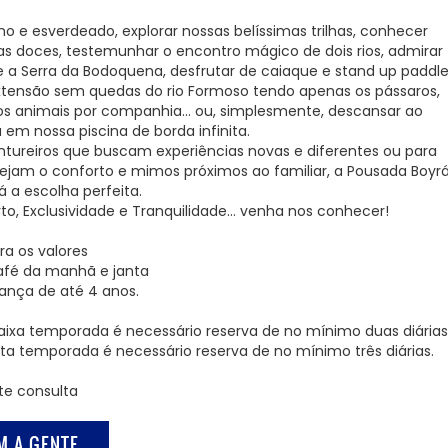
mo e esverdeado, explorar nossas belíssimas trilhas, conhecer
as doces, testemunhar o encontro mágico de dois rios, admirar
re a Serra da Bodoquena, desfrutar de caiaque e stand up paddl
xtensão sem quedas do rio Formoso tendo apenas os pássaros,
s animais por companhia… ou, simplesmente, descansar ao
em nossa piscina de borda infinita.
ntureiros que buscam experiências novas e diferentes ou para
ejam o conforto e mimos próximos ao familiar, a Pousada Boyr
 a escolha perfeita.
to, Exclusividade e Tranquilidade… venha nos conhecer!
a os valores
 café da manhã e janta
iança de até 4 anos.
aixa temporada é necessário reserva de no mínimo duas diárias
ta temporada é necessário reserva de no mínimo três diárias.
te consulta
M A GENTE