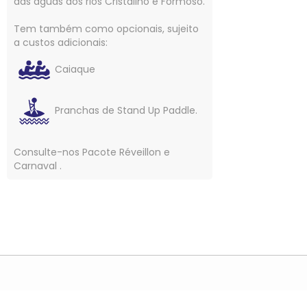
das águas dos rios Cristalino e Formoso.
Tem também como opcionais, sujeito
a custos adicionais:
Caiaque
Pranchas de Stand Up Paddle.
Consulte-nos Pacote Réveillon e
Carnaval .