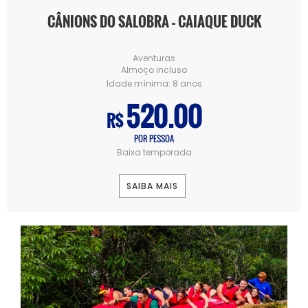
CÂNIONS DO SALOBRA – CAIAQUE DUCK
Aventuras
Almoço incluso
Idade mínima:
8 anos
520.00
R$
POR PESSOA
Baixa temporada
SAIBA MAIS