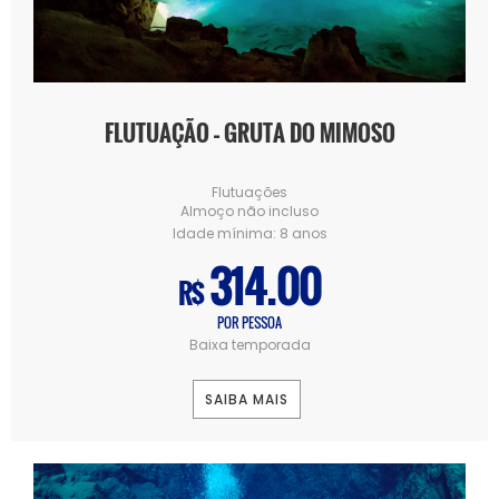
FLUTUAÇÃO – GRUTA DO MIMOSO
Flutuações
Almoço não incluso
Idade mínima:
8 anos
314.00
R$
POR PESSOA
Baixa temporada
SAIBA MAIS