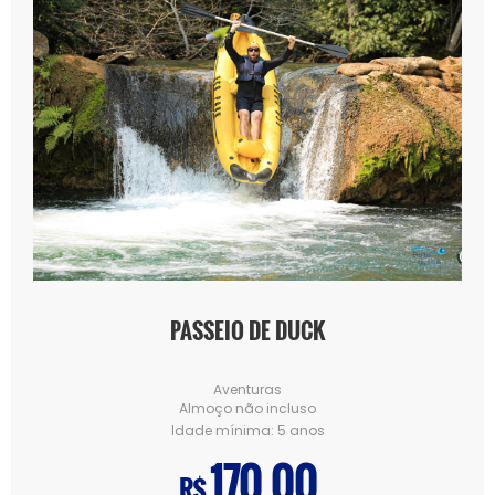
PASSEIO DE DUCK
Aventuras
Almoço não incluso
Idade mínima:
5 anos
170.00
R$