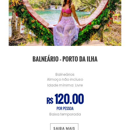
BALNEÁRIO – PORTO DA ILHA
Balneários
Almoço não incluso
Idade mínima:
Livre
120.00
R$
POR PESSOA
Baixa temporada
SAIBA MAIS