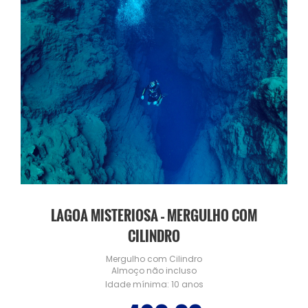
LAGOA MISTERIOSA – MERGULHO COM
CILINDRO
Mergulho com Cilindro
Almoço não incluso
Idade mínima:
10 anos