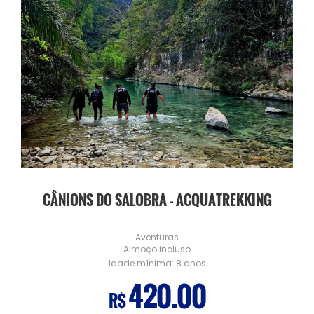
CÂNIONS DO SALOBRA – ACQUATREKKING
Aventuras
Almoço incluso
Idade mínima:
8 anos
420.00
R$