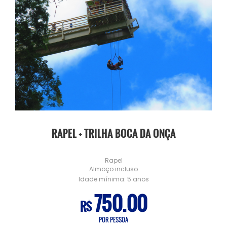
RAPEL + TRILHA BOCA DA ONÇA
Rapel
Almoço incluso
Idade mínima:
5 anos
750.00
R$
POR PESSOA