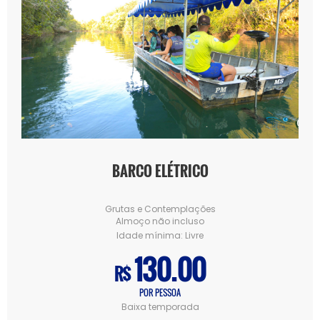
BARCO ELÉTRICO
Grutas e Contemplações
Almoço não incluso
Idade mínima:
Livre
130.00
R$
POR PESSOA
Baixa temporada