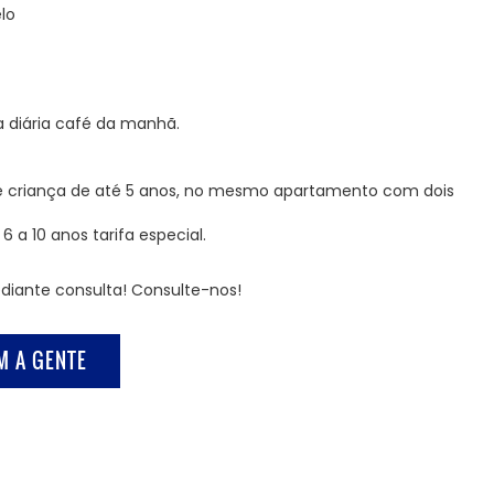
lo
a diária café da manhã.
e criança de até 5 anos, no mesmo apartamento com dois
6 a 10 anos tarifa especial.
diante consulta! Consulte-nos!
M A GENTE