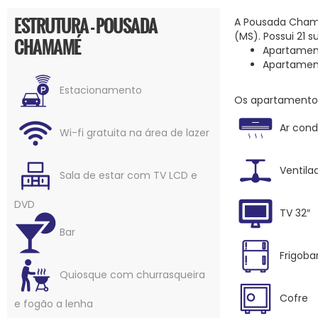
ESTRUTURA - POUSADA
A Pousada Chama
(MS). Possui 21 s
CHAMAMÉ
Apartamen
Apartament
Estacionamento
Os apartamentos
Ar cond
Wi-fi gratuita na área de lazer
Ventila
Sala de estar com TV LCD e
DVD
TV 32″
Bar
Frigoba
Quiosque com churrasqueira
Cofre
e fogão a lenha