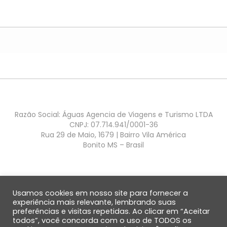
Razão Social: Águas Agencia de Viagens e Turismo LTDA
CNPJ: 07.714.941/0001-36
Rua 29 de Maio, 1679 | Bairro Vila América
Bonito MS – Brasil
Usamos cookies em nosso site para fornecer a
experiência mais relevante, lembrando suas
preferências e visitas repetidas. Ao clicar em “Aceitar
QUEM SOMOS
SOBRE BONITO
DÚVIDAS FREQUENTES
DEPOIMENTOS
todos”, você concorda com o uso de TODOS os
ENVIAR DEPOIMENTO