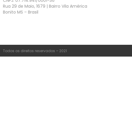
CNPJ: 07.714.941/0001-36
Rua 29 de Maio, 1679 | Bairro Vila América
Bonito MS – Brasil
Todos os direitos reservados – 2021