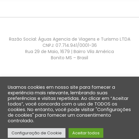
Razão Social: Águas Agencia de Viagens e Turismo LTDA
CNPJ: 07.714.941/0001-36
Rua 29 de Maio, 1679 | Bairro Vila América
Bonito MS – Brasil
Usamos cookies em nosso site para fornecer a
experiência mais relevante, lembrando suas
preferências e visitas repetidas. Ao clicar em “Aceitar
QUEM SOMOS
SOBRE BONITO
DÚVIDAS FREQUENTES
DEPOIMENTOS
todos”, você concorda com o uso de TODOS os
ENVIAR DEPOIMENTO
cookies. No entanto, você pode visitar "Configurações
de cookies" para fornecer um consentimento
controlado.
Configuração de Cookie
Aceitar todos
Todos os direitos reservados – 2021