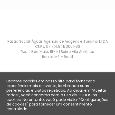
Razão Social: Águas Agencia de Viagens e Turismo LTDA
CNPJ: 07.714.941/0001-36
Rua 29 de Maio, 1679 | Bairro Vila América
Bonito MS – Brasil
Usamos cookies em nosso site para fornecer a
experiência mais relevante, lembrando suas
preferências e visitas repetidas. Ao clicar em “Aceitar
QUEM SOMOS
SOBRE BONITO
DÚVIDAS FREQUENTES
DEPOIMENTOS
todos”, você concorda com o uso de TODOS os
ENVIAR DEPOIMENTO
cookies. No entanto, você pode visitar "Configurações
de cookies" para fornecer um consentimento
controlado.