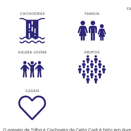
F
CACHOEIRAS
FAMILIA
GALERA JOVEM
GRUPOS
CASAIS
O passeio de Trilha e Cachoeira da Ceita Corê é feito em dua