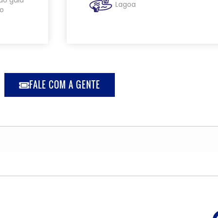
ao guia
Lagoa
 o
FALE COM A GENTE