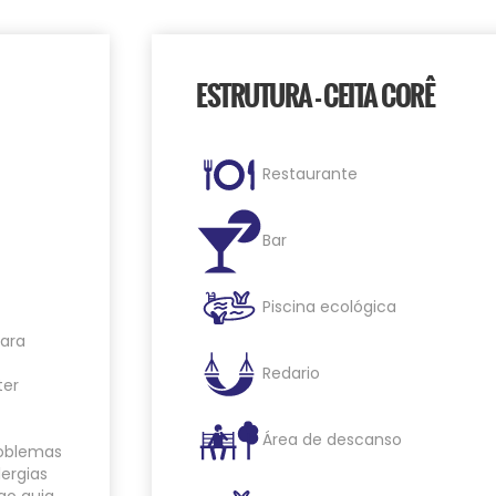
ESTRUTURA - CEITA CORÊ
Restaurante
Bar
Piscina ecológica
para
Redario
ter
Área de descanso
roblemas
lergias