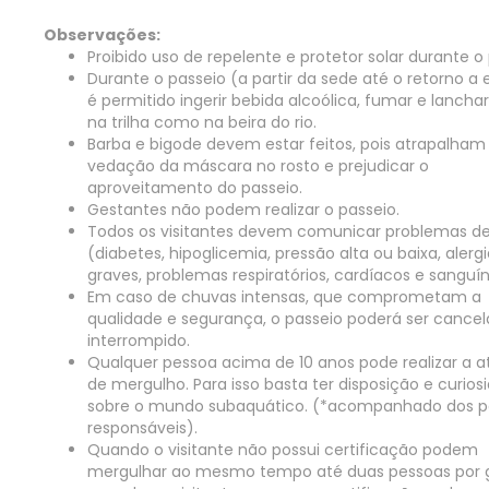
Observações:
Proibido uso de repelente e protetor solar durante o 
Durante o passeio (a partir da sede até o retorno a 
é permitido ingerir bebida alcoólica, fumar e lanchar
na trilha como na beira do rio.
Barba e bigode devem estar feitos, pois atrapalham
vedação da máscara no rosto e prejudicar o
aproveitamento do passeio.
Gestantes não podem realizar o passeio.
Todos os visitantes devem comunicar problemas d
(diabetes, hipoglicemia, pressão alta ou baixa, alerg
graves, problemas respiratórios, cardíacos e sanguí
Em caso de chuvas intensas, que comprometam a
qualidade e segurança, o passeio poderá ser cance
interrompido.
Qualquer pessoa acima de 10 anos pode realizar a a
de mergulho. Para isso basta ter disposição e curios
sobre o mundo subaquático. (*acompanhado dos p
responsáveis).
Quando o visitante não possui certificação podem
mergulhar ao mesmo tempo até duas pessoas por g