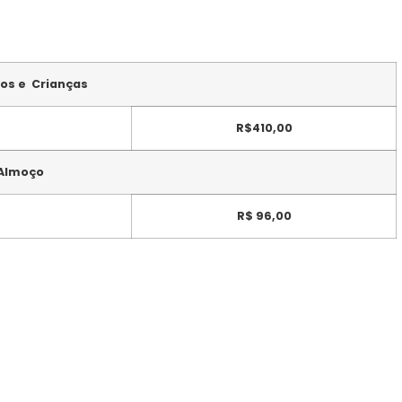
tos e Crianças
R$410,00
 Almoço
R$ 96,00