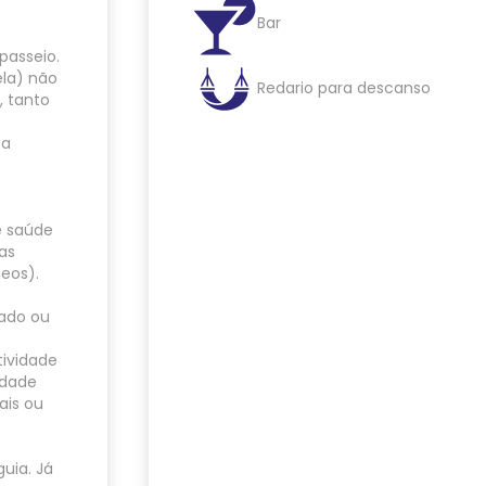
Bar
passeio.
ela) não
Redario para descanso
, tanto
 a
e saúde
ias
neos).
lado ou
tividade
idade
ais ou
uia. Já