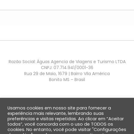
Razão Social: Águas Agencia de Viagens e Turismo LTDA
CNPJ: 07.714.941/0001-36
Rua 29 de Maio, 1679 | Bairro Vila América
Bonito MS – Brasil
Usamos cookies em nosso site para fornecer a
experiência mais relevante, lembrando suas
preferências e visitas repetidas. Ao clicar em “Aceitar
QUEM SOMOS
SOBRE BONITO
DÚVIDAS FREQUENTES
DEPOIMENTOS
todos”, você concorda com o uso de TODOS os
ENVIAR DEPOIMENTO
cookies. No entanto, você pode visitar "Configurações