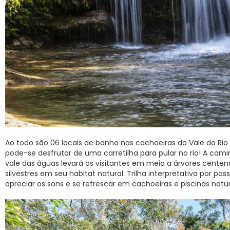
Ao todo são 06 locais de banho nas cachoeiras do Vale do Ri
pode-se desfrutar de uma carretilha para pular no rio! A ca
vale das águas levará os visitantes em meio a árvores cente
silvestres em seu habitat natural. Trilha interpretativa por p
apreciar os sons e se refrescar em cachoeiras e piscinas natur