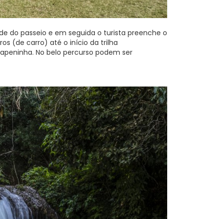
e do passeio e em seguida o turista preenche o
s (de carro) até o início da trilha
Chapeninha. No belo percurso podem ser