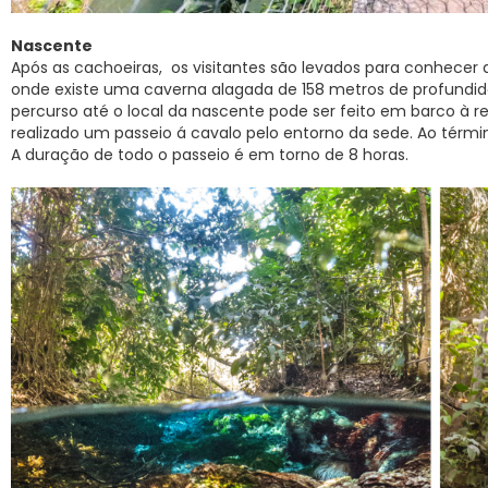
Nascente
Após as cachoeiras, os visitantes são levados para conhecer 
onde existe uma caverna alagada de 158 metros de profundid
percurso até o local da nascente pode ser feito em barco à re
realizado um passeio á cavalo pelo entorno da sede. Ao térmi
A duração de todo o passeio é em torno de 8 horas.