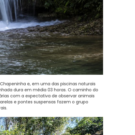
o Chapeninha e, em uma das piscinas naturais
minhada dura em média 03 horas. O caminho do
nárias com a expectativa de observar animais
assarelas e pontes suspensas fazem o grupo
ais.