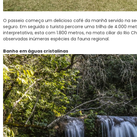
O passeio começa um delicioso café da manhã servido na sed
seguro. Em seguida o turista percorre uma trilha de 4.000 metro
interpretativa, esta com 1.800 metros, na mata ciliar do Rio 
observadas inúmeras espécies da fauna regional.
Banho em águas cristalinas