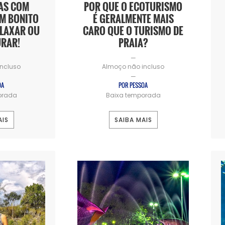
HAS COM
POR QUE O ECOTURISMO
M BONITO
É GERALMENTE MAIS
ELAXAR OU
CARO QUE O TURISMO DE
URAR!
PRAIA?
—
ncluso
Almoço não incluso
—
OA
POR PESSOA
orada
Baixa temporada
AIS
SAIBA MAIS