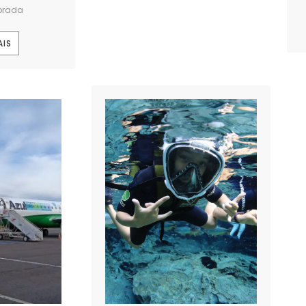
orada
AIS