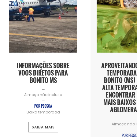
INFORMAÇÕES SOBRE
APROVEITANDO
VOOS DIRETOS PARA
TEMPORADA:
BONITO MS
BONITO (MS)
ALTA TEMPOR
—
ENCONTRAR 
Almoço não incluso
MAIS BAIXOS
—
POR PESSOA
AGLOMERA
Baixa temporada
—
Almoço não i
SAIBA MAIS
—
POR PESS