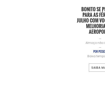
BONITO SE 
PARA AS FÉ
JULHO COM VO
MELHORIA
AEROPO
—
Almoço não i
—
POR PESS
Baixa temp
SAIBA M