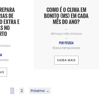
PREPARA
COMO É O CLIMA EM
RIAS DE
BONITO (MS) EM CADA
O EXTRA E
MÊS DO ANO?
S NO
—
RTO
Almoço não incluso
—
POR PESSOA
ncluso
Baixa temporada
OA
orada
SAIBA MAIS
AIS
1
2
Próximo →