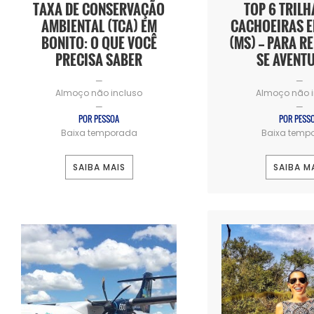
TAXA DE CONSERVAÇÃO
TOP 6 TRIL
AMBIENTAL (TCA) EM
CACHOEIRAS E
BONITO: O QUE VOCÊ
(MS) — PARA R
PRECISA SABER
SE AVENT
—
—
Almoço não incluso
Almoço não i
—
—
POR PESSOA
POR PESS
Baixa temporada
Baixa temp
SAIBA MAIS
SAIBA M